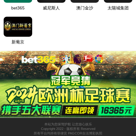
EN
关于8455线路检测中心
企业简介
企业文化
业务布局
新闻与展会
产品与服务
原料药
医药中间体
CDMO
制剂产品
联系我们
业务运营
研发系统
生产系统
质量系统
社会责任
社会责任
公司治理
绿色制造
EHS管理体系
信息公开
投资者关系
股票信息
合规管理
披露公告
人力资源
人才理念
人才发展
工作与生活
加入8455线路检测中心
采购平台
采购平台登陆
招标公示